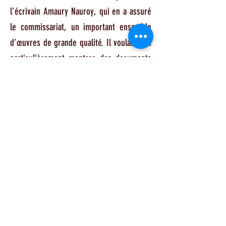
l’écrivain Amaury Nauroy, qui en a assuré
le commissariat, un important ensemble
d’œuvres de grande qualité. Il voulait tout
particulièrement montrer des documents
(livres, photos, manuscrits) mettant en
évidence son exceptionnelle collaboration
avec quelques-uns des écrivains les plus
exigeants de son temps.
Placée sous l’enseigne de l’amitié, cette
rétrospective aura sans doute été pour lui
comme un geste d’adieu, un ultime salut
à ceux qui l’ont accompagné et honoré
tout au long de sa carrière.
Elle a permis aux estivaliers, qui sont