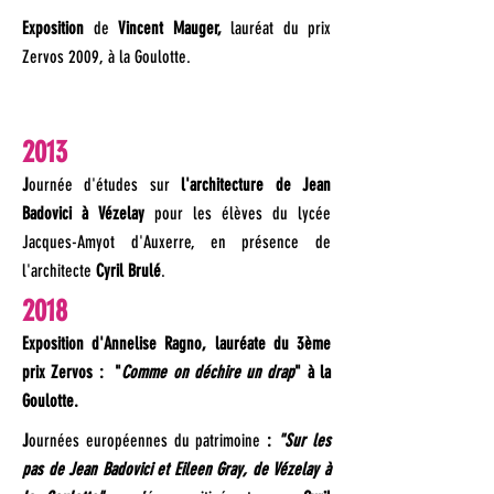
E
xposition
de
Vincent Mauger,
lauréat du prix
Zervos 2009, à la Goulotte.
2013
J
ourn
ée d'études sur
l'architecture de Jean
Badovici à Vézelay
pour les élèves du lycée
Jacques-Amyot d'Auxerre, en présence de
l'architecte
Cyril Brulé
.
2018
Exposition d'Annelise Ragno, lauréate du 3ème
prix Zervos : "
Comme on déchire un drap
" à la
Goulotte.
J
ournées européennes du patrimoine
:
"Sur les
pas de Jean Badovici et Eileen Gray, de Vézelay à