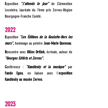
E
xposition
"J'attends le jour"
de Clémentine
Lecointre, lauréate du 7ème prix Zervos-Région
Bourgogne-Franche Comté.
2022
E
xposition
"Les Éditions de la Goulotte-Hors les
murs",
hommage au peintre
Jean-Marie Queneau
.
R
encontre avec
Gilles Ortlieb
, écrivain, autour de
"Georges Séféris et Zervos".
C
onférence :
"Kandinsky et la musique"
par
Fando Egea
, en liaison avec l'
exposition
Kandinsky au musée Zervos
.
2023