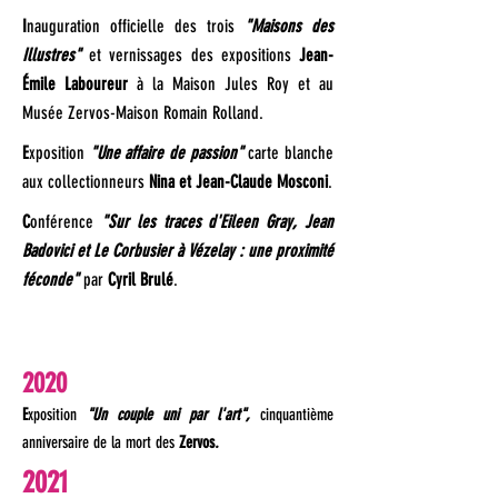
I
nauguration officielle des trois
"Maisons des
Illustres"
et vernissages des expositions
Jean-
Émile Laboureur
à la Maison Jules Roy et au
Musée Zervos-Maison Romain Rolland.
E
xposition
"Une affaire de passion"
carte blanche
aux collectionneurs
Nina et Jean-Claude Mosconi
.
C
onférence
"Sur les traces d'Eileen Gray, Jean
Badovici et Le Corbusier à Vézelay : une proximité
féconde"
par
Cyril Brulé
.
2020
E
xposition
"Un couple uni par l'art",
cinquantième
anniversaire de la mort des
Zervos
.
2021