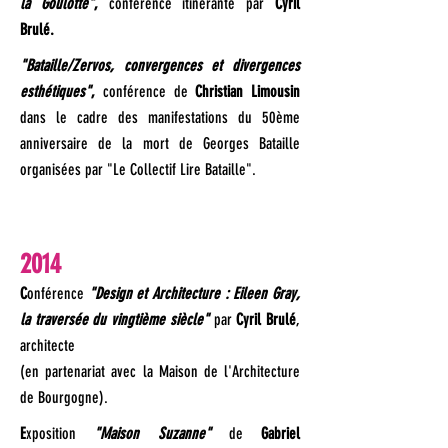
la Goulotte"
,
conférence itinérante par
Cyril
Brulé.
"Bataille/Zervos, convergences et divergences
esthétiques"
,
conférence de
Christian Limousin
dans le cadre des manifestations du 50ème
anniversaire de la mort de Georges Bataille
organisées par "Le Collectif Lire Bataille".
2014
C
onférence
"Design et Architecture : Eileen Gray,
la traversée du vingtième siècle"
par
Cyril Brulé
,
architecte
(en partenariat avec la Maison de l'Architecture
de Bourgogne).
E
xposition
"Maison Suzanne"
de
Gabriel