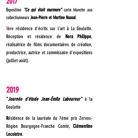
2017
E
xposition
"Ce qui était murmure"
carte blanche aux
collectionneurs
Jean-Pierre et Martine Nuaud
.
1
ère résidence d'écrits sur l'art à La Goulotte.
Réception et résidence de
Nora Philippe
,
réalisatrice de films documentaires de création,
productrice, autrice et commissaire d'expositions
(juillet-août).
2019
"
Journée d'étude
Jean-Émile Laboureur"
à la
Goulotte
R
ésidence de la lauréate du 7ème prix Zervos-
Région Bourgogne-Franche Comté,
Clémentine
Lecointre
.