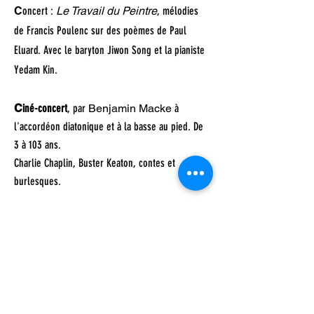
C
oncert :
Le Travail du Peintre
, mélodies
de Francis Poulenc sur des poèmes de Paul
Eluard. Avec le baryton Jiwon Song et la pianiste
Yedam Kin.
C
iné-concert
, par
Benjamin Macke
à
l'accordéon diatonique et à la basse au pied. De
3 à 103 ans.
Charlie Chaplin, Buster Keaton, contes et
burlesques.
Soirée cinéma : « Une femme au coeur de
l'illusion », Un film de Tibo Pinsard sur la cheffe-
décoratrice de cinéma Anne Seibel.
2024