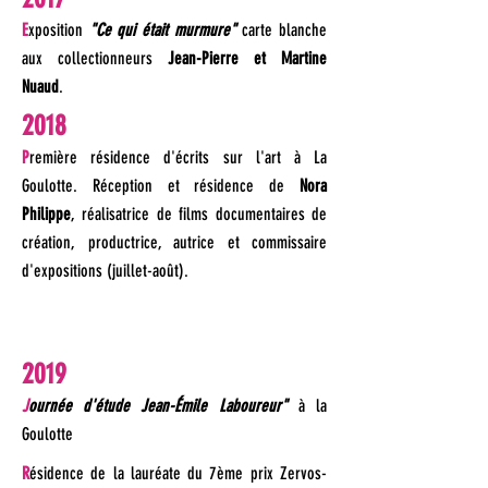
E
xposition
"Ce qui était murmure"
carte blanche
aux collectionneurs
Jean-Pierre et Martine
Nuaud
.
2018
P
remière
résidence d'écrits sur l'art à La
Goulotte. Réception et résidence de
Nora
Philippe
, réalisatrice de films documentaires de
création, productrice, autrice et commissaire
d'expositions (juillet-août).
2019
J
ournée d'étude Jean-Émile Laboureur"
à la
Goulotte
R
ésidence de la lauréate du 7ème prix Zervos-