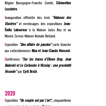
Région Bourgogne-Franche Comté,
Clémentine
Lecointre
.
I
nauguration officielle des trois
"Maisons des
Illustres"
et vernissages des expositions
Jean-
Émile Laboureur
à la Maison Jules Roy et au
Musée Zervos-Maison Romain Rolland.
E
xposition
"Une affaire de passion"
carte blanche
aux collectionneurs
Nina et Jean-Claude Mosconi
.
C
onférence
"Sur les traces d'Eileen Gray, Jean
Badovici et Le Corbusier à Vézelay : une proximité
féconde"
par
Cyril Brulé
.
2020
E
xposition
"Un couple uni par l'art",
cinquantième