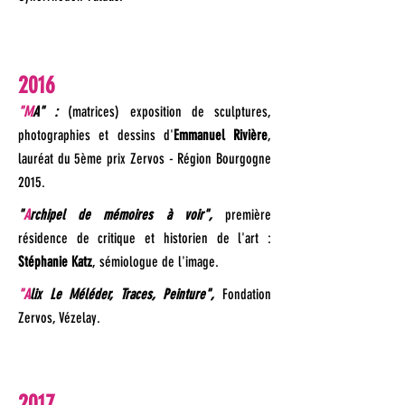
2016
"M
A" :
(matrices) exposition de sculptures,
photographies et dessins d'
Emmanuel Rivière
,
lauréat du 5ème prix Zervos - Région Bourgogne
2015.
"
A
rchipel de mémoires à voir",
première
résidence de critique et historien de l'art :
Stéphanie Katz
, sémiologue de l'image.
"A
lix Le Méléder, Traces, Peinture",
Fondation
Zervos, Vézelay.
2017