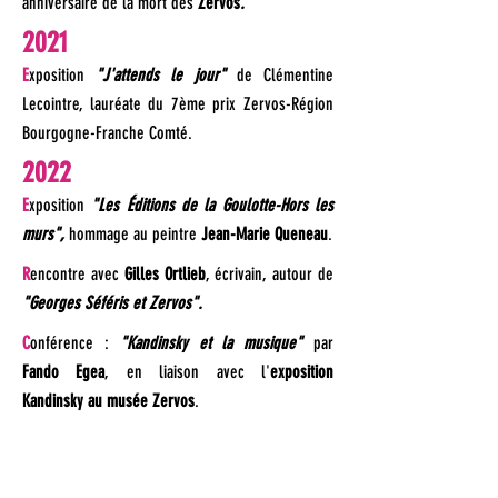
anniversaire de la mort des
Zervos
.
2021
E
xposition
"J'attends le jour"
de Clémentine
Lecointre, lauréate du 7ème prix Zervos-Région
Bourgogne-Franche Comté.
2022
E
xposition
"Les Éditions de la Goulotte-Hors les
murs",
hommage au peintre
Jean-Marie Queneau
.
R
encontre avec
Gilles Ortlieb
, écrivain, autour de
"Georges Séféris et Zervos".
C
onférence :
"Kandinsky et la musique"
par
Fando Egea
, en liaison avec l'
exposition
Kandinsky au musée Zervos
.