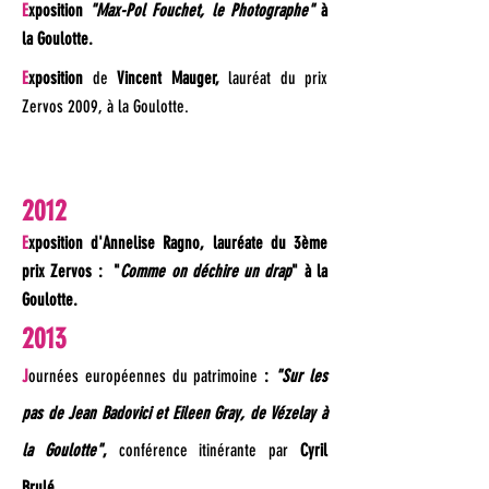
E
xposition
"Max-Pol Fouchet, le Photographe"
à
la Goulotte.
E
xposition
de
Vincent Mauger,
lauréat du prix
Zervos 2009, à la Goulotte.
2012
E
xposition d'Annelise Ragno, lauréate du 3ème
prix Zervos : "
Comme on déchire un drap
" à la
Goulotte.
2013
J
ournées européennes du patrimoine
:
"Sur les
pas de Jean Badovici et Eileen Gray, de Vézelay à
la Goulotte"
,
conférence itinérante par
Cyril
Brulé.